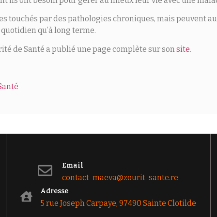
t ils ont besoin pour gérer au mieux leur vie avec une mala
es touchés par des pathologies chroniques, mais peuvent aus
 quotidien qu’à long terme.
torité de Santé a publié une page complète sur son
site
.
Email
contact-maeva@zourit-sante.re
Adresse
5 rue Joseph Carpaye, 97490 Sainte Clotilde